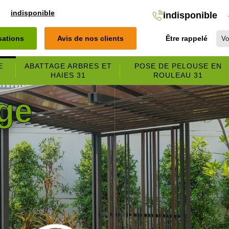
indisponible
indisponible
isations
Avis de nos clients
Être rappelé
E
ABATTAGE ARBRES ET
POSE DE PELOUSE EN
HAIES 31
ROULEAU 31
ge